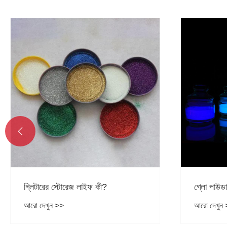

গ্লো পাউডার কী থেকে তৈরি?
আধুনিক উৎ
কেন গুরুত্
আরো দেখুন >>
আরো দেখুন