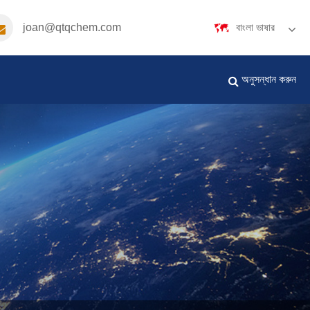
joan@qtqchem.com
বাংলা ভাষার
English
Español
Português
অনুসন্ধান করুন
русский
Français
日本語
Deutsch
tiếng Việt
Italiano
Nederlands
Polski
ภาษาไทย
한국어
Svenska
magyar
Malay
বাংলা ভাষার
Dansk
Suomi
हिन्दी
Pilipino
Türkçe
Gaeilge
العربية
Indonesia
Norsk‎
تمل