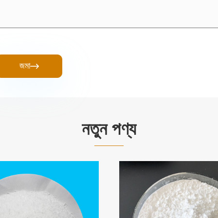
জমা

নতুন পণ্য