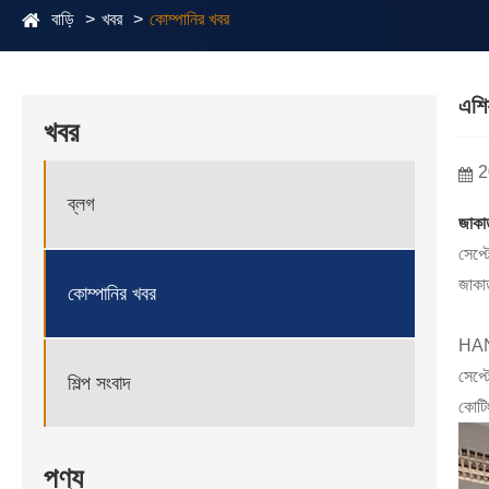
বাড়ি
খবর
কোম্পানির খবর
এশি
খবর
2
ব্লগ
জাকার
সেপ্
জাকার্
কোম্পানির খবর
HAN
সেপ্ট
শিল্প সংবাদ
কোটি
পণ্য