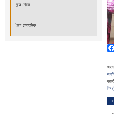
ফুড গ্রেড
জৈব রাসায়নিক
আগে 
অপটিক
পরবর্ত
চীন 
স