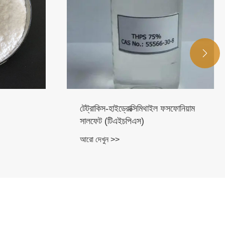

মিথাইল ফসফোনিয়াম
Monoethanolamine (MEA)
)
আরো দেখুন >>