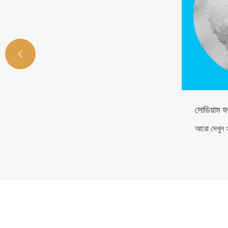

সোডিয়াম ফসফেট (TSP)
ডি
আরো দেখুন >>
আর