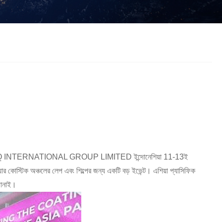
český
ελληνικά
український
Javanese
فارسی
தமிழ்
తెలుగు
नेपाली
Burmese
български
ລາວ
Latine
Қазақша
Euskal
Azərbaycan
Slovenský jazyk
Македонски
Lietuvos
Eesti Keel
Română
Slovenski
RNATIONAL GROUP LIMITED ইন্দোনেশিয়া 11-13ই
मराठी
Srpski језик
ার কোস্টিক অঞ্চলের লেপ এবং শিল্পের জন্য একটি বড় ইভেন্ট। এশিয়া প্যাসিফিক
জানাই।