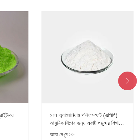

(এপিপি)
ক্যালসিয়াম ফসফেট ট্রাইব্যাসিক কী এবং
্দের শিখা
কেন এটি একাধিক শিল্প জুড়ে ব্যাপকভাবে
ব্যবহৃত হয়
আরো দেখুন >>