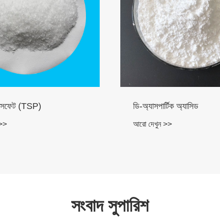
-অ্যাসপার্টিক অ্যাসিড
টেট্রাকিস-হাইড্রোক্সি
সালফেট (টিএইচপিএস
ো দেখুন >>
আরো দেখুন >>
সংবাদ সুপারিশ